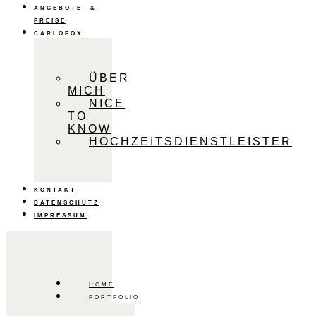
ANGEBOTE &
PREISE
CARLOFOX
ÜBER
MICH
NICE
TO
KNOW
HOCHZEITSDIENSTLEISTER
KONTAKT
DATENSCHUTZ
IMPRESSUM
HOME
PORTFOLIO