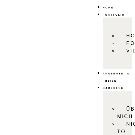
HOME
PORTFOLIO
HO
PO
VI
ANGEBOTE &
PREISE
CARLOFOX
Ü
MICH
NI
TO