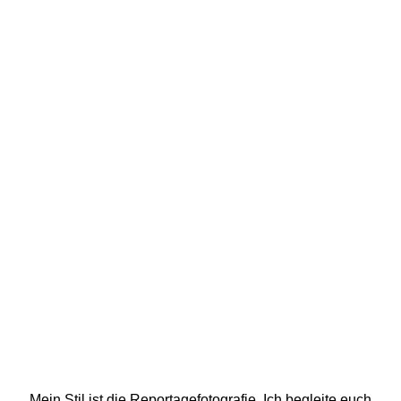
Mein Stil ist die Reportagefotografie. Ich begleite euch